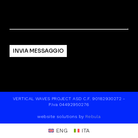
Alternative:
INVIA MESSAGGIO
VERTICAL WAVES PROJECT ASD C.F. 90182930272 -
P.Iva 04492950276
website solutions by
Rebula
ENG
ITA