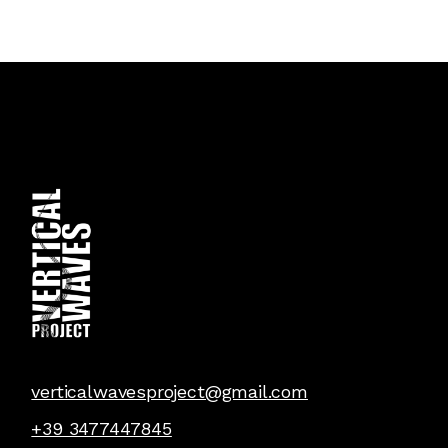
verticalwavesproject@gmail.com
+39 3477447845