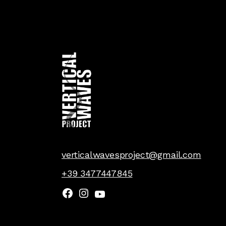
verticalwavesproject@gmail.com
+39 3477447845