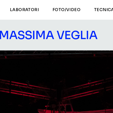
LABORATORI
FOTO/VIDEO
TECNIC
°6
 di
lia
I MASSIMA VEGLIA
ions