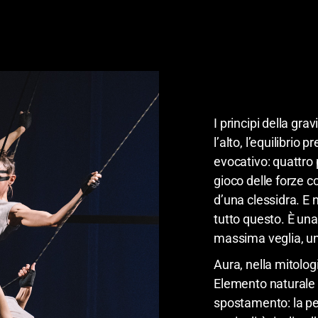
New se
soon!
I principi della gra
l’alto, l’equilibrio
evocativo: quattro 
gioco delle forze c
d’una clessidra. E
tutto questo. È una
massima veglia, un 
Aura, nella mitologi
Elemento naturale
spostamento: la p