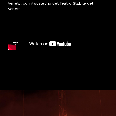
Veneto, con il sostegno del Teatro Stabile del
Veneto
New start with
New season
new groups
soon!