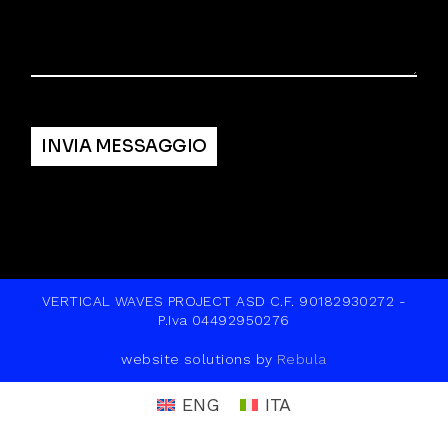
Alternative:
INVIA MESSAGGIO
VERTICAL WAVES PROJECT ASD C.F. 90182930272 -
P.Iva 04492950276
website solutions by
Rebula
ENG
ITA