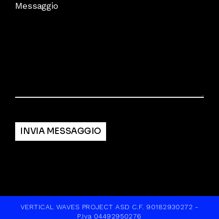
Messaggio
Alternative:
INVIA MESSAGGIO
VERTICAL WAVES PROJECT ASD C.F. 90182930272 -
P.Iva 04492950276